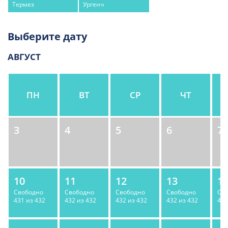
Термез
Ургенч
Выберите дату
АВГУСТ
ПН
ВТ
СР
ЧТ
3
4
5
6
7
10
11
12
13
1
Свободно
Свободно
Свободно
Свободно
Св
431
из
432
432
из
432
432
из
432
432
из
432
431