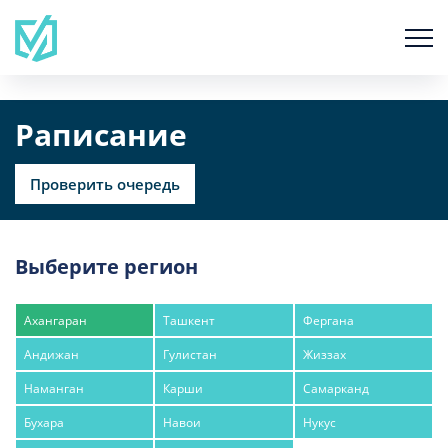
Раписание
Проверить очередь
Выберите регион
Ахангаран
Ташкент
Фергана
Андижан
Гулистан
Жиззах
Наманган
Карши
Самарканд
Бухара
Навои
Нукус